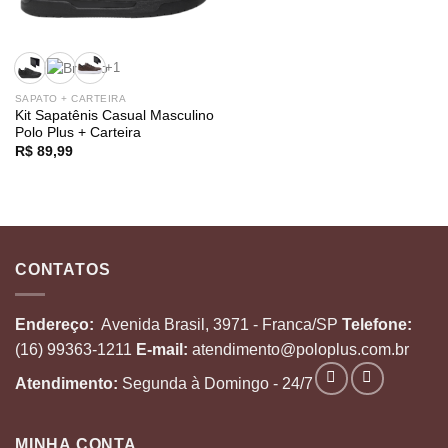
+1
SAPATO + CARTEIRA
Kit Sapatênis Casual Masculino
Polo Plus + Carteira
R$
89,99
CONTATOS
Endereço:
Avenida Brasil, 3971 - Franca/SP
Telefone:
(16) 99363-1211
E-mail:
atendimento@poloplus.com.br
Atendimento:
Segunda à Domingo - 24/7
MINHA CONTA