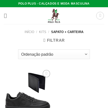
Skip
POLO PLUS - CALÇADOS E MODA MASCULINA
to
content
INÍCIO
/
KITS
/
SAPATO + CARTEIRA
FILTRAR
Add to
wishlist