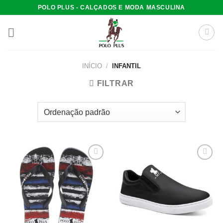
Skip
POLO PLUS - CALÇADOS E MODA MASCULINA
to
content
INÍCIO
/
INFANTIL
FILTRAR
Add to
Add to
wishlist
wishlist