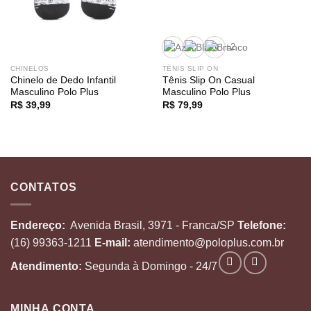
+2
CHINELOS
TÊNIS SLIP ON
Chinelo de Dedo Infantil
Tênis Slip On Casual
Masculino Polo Plus
Masculino Polo Plus
R$
39,99
R$
79,99
CONTATOS
Endereço:
Avenida Brasil, 3971 - Franca/SP
Telefone:
(16) 99363-1211
E-mail:
atendimento@poloplus.com.br
Atendimento:
Segunda à Domingo - 24/7
MINHA CONTA